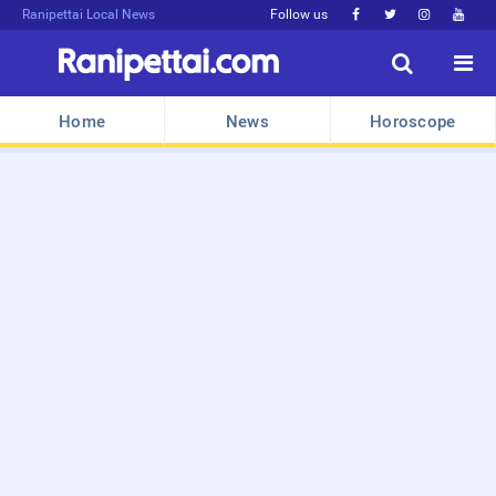
Ranipettai Local News
Follow us






Home
News
Horoscope