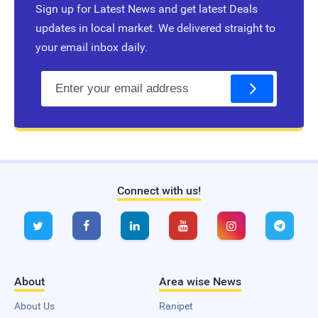
Sign up for Latest News and get latest Deals
updates in local market. We delivered straight to
your email inbox daily.
E
m
a
i
l
Connect with us!
Live Traffic Feed
A visitor from
Delhi
viewed






"
Ranipettai.com | Ranipettai's Largest…
"
3
hrs 13 mins ago
A visitor from
Singapore
viewed
"
முட்டை மசாலா டோஸ்ட் | Quick Egg
Masala…
"
9 hrs 19 mins ago
About
Area wise News
A visitor from
Singapore
viewed
"
அரக்கோணம்: `ரூட் தல’ பிரச்னையில்…
"
16
hrs 5 mins ago
About Us
Ranipet