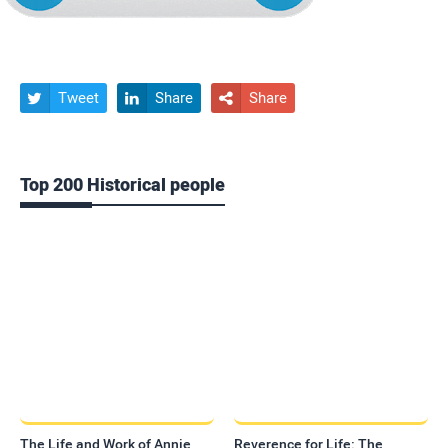
Tweet
Share
Share



Top 200 Historical people
The Life and Work of Annie
Reverence for Life: The