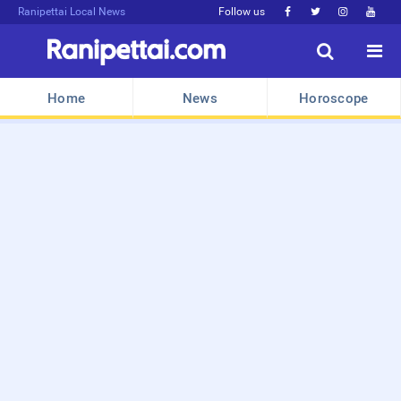
Ranipettai Local News
Follow us






Home
News
Horoscope