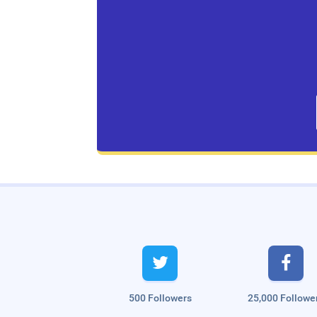
Live Traffic Feed
A visitor from
Singapore
viewed


"
The 8 Best Weight Loss Exercises You…
"
1 hr 7 mins ago
A visitor from
Singapore
viewed
"
ஆன்லைன் ஜாப்பில் உள்ள மோசடிகள்,…
"
3
500 Followers
25,000 Followe
hrs 15 mins ago