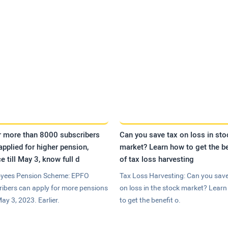
r more than 8000 subscribers
Can you save tax on loss in sto
applied for higher pension,
market? Learn how to get the be
e till May 3, know full d
of tax loss harvesting
yees Pension Scheme: EPFO
Tax Loss Harvesting: Can you save
ribers can apply for more pensions
on loss in the stock market? Lear
May 3, 2023. Earlier.
to get the benefit o.