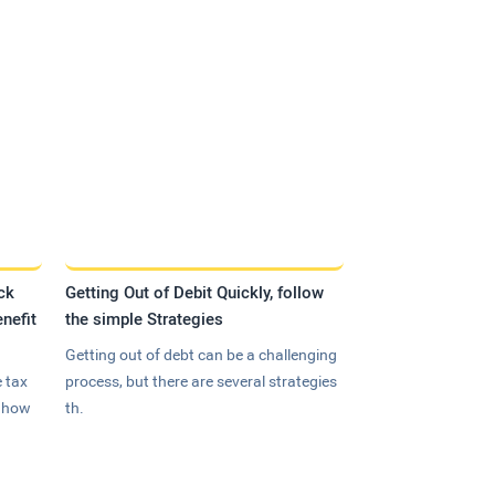
ck
Getting Out of Debit Quickly, follow
nefit
the simple Strategies
Getting out of debt can be a challenging
 tax
process, but there are several strategies
n how
th.