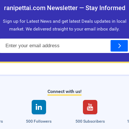
ranipettai.com Newsletter — Stay Informed
Sign up for Latest News and get latest Deals updates in local
market. We delivered straight to your email inbox daily.
E
m
a
i
l
Connect with us!


rs
500 Followers
500 Subscribers
1