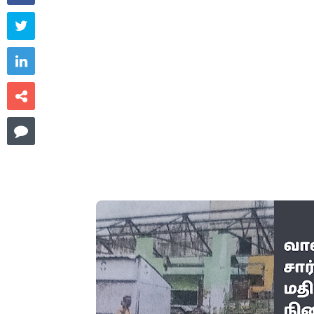



