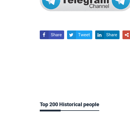
Share
Tweet
Share




Top 200 Historical people