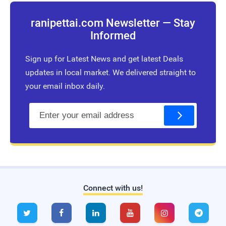
ranipettai.com Newsletter — Stay
Informed
Sign up for Latest News and get latest Deals
updates in local market. We delivered straight to
your email inbox daily.
E
m
a
i
l
Connect with us!
Live Traffic Feed
A visitor from
Singapore
viewed






"
முட்டை மசாலா டோஸ்ட் | Quick Egg
Masala…
"
5 hrs 11 mins ago