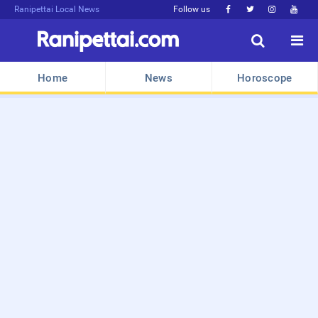
Ranipettai Local News
Follow us






Home
News
Horoscope