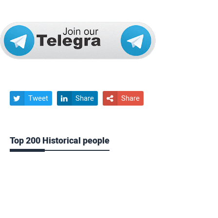
Tweet
Share
Share



Top 200 Historical people