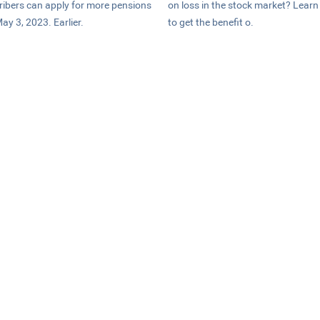
ribers can apply for more pensions
on loss in the stock market? Lear
May 3, 2023. Earlier.
to get the benefit o.