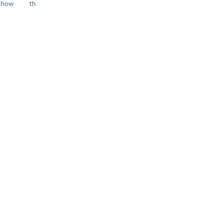
n how
th.