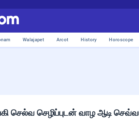
onam
Walajapet
Arcot
History
Horoscope
ங்கி செல்வ செழிப்புடன் வாழ ஆடி செவ