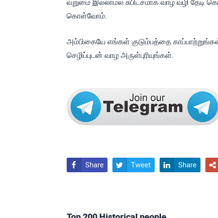
வறுமை இல்லாமல் சுபிட்சமாக வாழ வழி தேடி க
கொள்வோம்.
அம்பிகையே எங்கள் குடும்பத்தை காப்பாற்றுங்க
செழிப்புடன் வாழ அருள்புரியுங்கள்.
Share
Tweet
Share




Top 200 Historical people