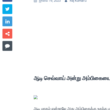
ஜூலை 19, 2023
Raj Kumar.G






ஆடி செவ்வாய் அன்று அம்பிகையை வ
ஆடி மாதம் என்றாலே அது அம்பிகைக்கு உகந்த ம