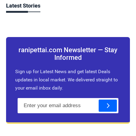
Latest Stories
ranipettai.com Newsletter — Stay
Informed
Sign up for Latest News and get latest Deals
updates in local market. We delivered straight to
your email inbox daily.
E
m
a
i
l