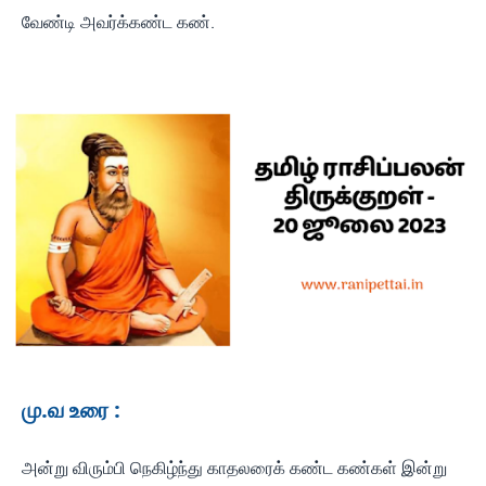
வேண்டி அவர்க்கண்ட கண்.
மு.வ உரை :
அன்று விரும்பி நெகிழ்ந்து காதலரைக் கண்ட கண்கள் இன்று