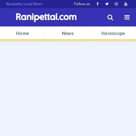
Ranipettai Local News
Follow us






Home
News
Horoscope