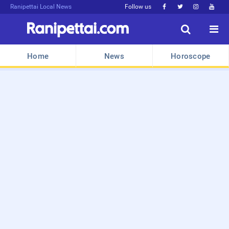
Ranipettai Local News
Follow us






Home
News
Horoscope