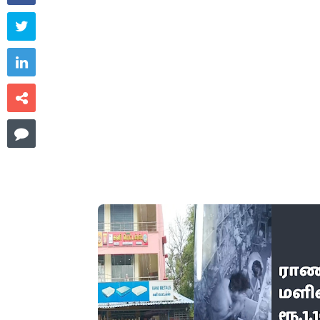



