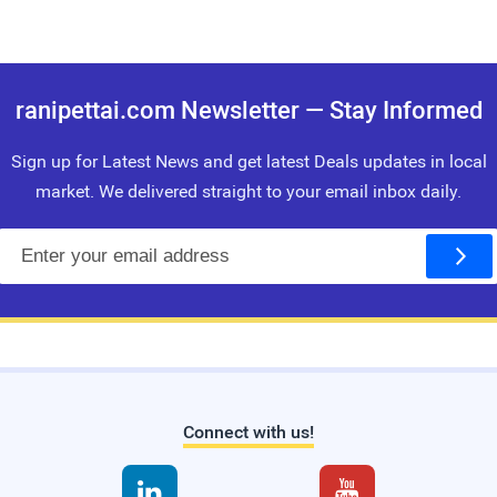
ranipettai.com Newsletter — Stay Informed
Sign up for Latest News and get latest Deals updates in local
market. We delivered straight to your email inbox daily.
E
m
a
i
l
Connect with us!

