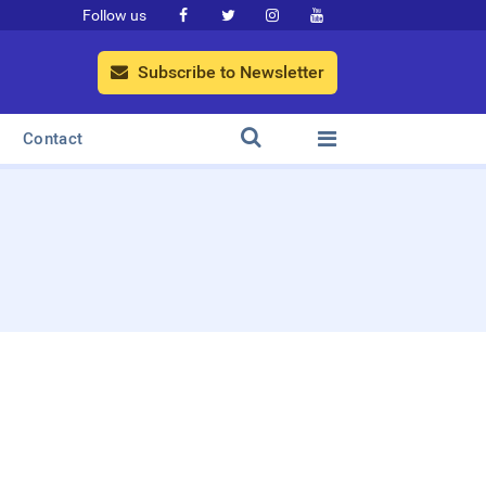
Follow us




Subscribe to Newsletter



Contact