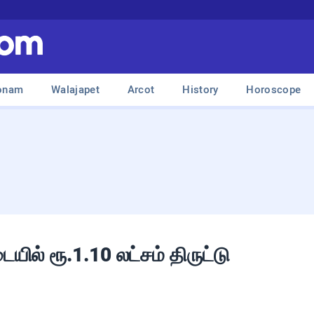
onam
Walajapet
Arcot
History
Horoscope
ில் ரூ.1.10 லட்சம் திருட்டு