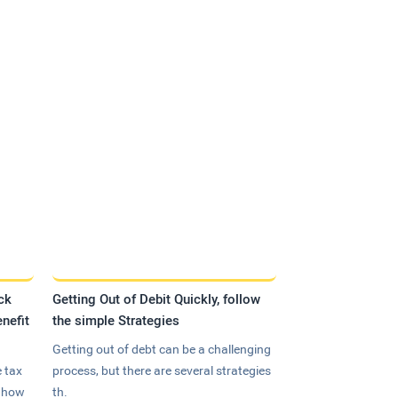
ck
Getting Out of Debit Quickly, follow
nefit
the simple Strategies
Getting out of debt can be a challenging
 tax
process, but there are several strategies
n how
th.