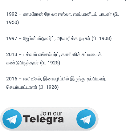
1992 – காமரோன் தே லா ஈஸ்லா, எசுப்பானியப் பாடகர் (பி.
1950)
1997 – ஜேம்ஸ் ஸ்டுவர்ட், அமெரிக்க நடிகர் (பி. 1908)
2013 – டக்லஸ் எங்கல்பர்ட், கணினிச் சுட்டியைக்
கண்டுபிடித்தவர் (பி. 1925)
2016 – எலீ வீசல், இனவழிப்பில் இருந்து தப்பியவர்,
செயற்பாட்டாளர் (பி. 1928)