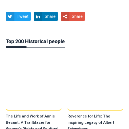
Tweet
Share
Share



Top 200 Historical people
The Life and Work of Annie
Reverence for Life: The
Besant: A Trailblazer for
Inspiring Legacy of Albert
Women's Rights and Spiritual
Schweitzer