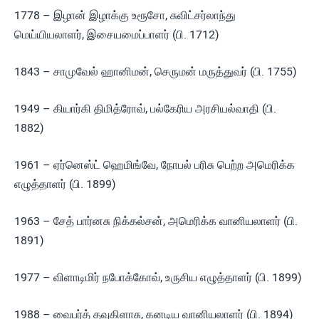
1778 – இழான் இழாக்கு உரூசோ, சுவிட்சர்லாந்து
மெய்யியலாளர், இசையமைப்பாளர் (பி. 1712)
1843 – சாமுவேல் ஹானிமன், செருமன் மருத்துவர் (பி. 1755)
1949 – கியார்கி திமித்ரோவ், பல்கேரிய அரசியல்வாதி (பி.
1882)
1961 – ஏர்னெஸ்ட் ஹெமிங்வே, நோபல் பரிசு பெற்ற அமெரிக்க
எழுத்தாளர் (பி. 1899)
1963 – சேத் பார்னசு நிக்கல்சன், அமெரிக்க வானியலாளர் (பி.
1891)
1977 – விளாடிமிர் நபோக்கோவ், உருசிய எழுத்தாளர் (பி. 1899)
1988 – வைபர்த் தவுகிளாசு, கனடிய வானியலாளர் (பி. 1894)