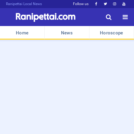
Ranipettai Local News
Follow us






Home
News
Horoscope