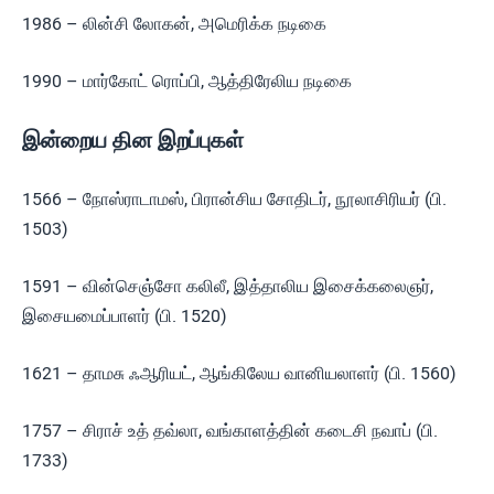
1986 – லின்சி லோகன், அமெரிக்க நடிகை
1990 – மார்கோட் ரொப்பி, ஆத்திரேலிய நடிகை
இன்றைய தின இறப்புகள்
1566 – நோஸ்ராடாமஸ், பிரான்சிய சோதிடர், நூலாசிரியர் (பி.
1503)
1591 – வின்செஞ்சோ கலிலீ, இத்தாலிய இசைக்கலைஞர்,
இசையமைப்பாளர் (பி. 1520)
1621 – தாமசு ஃஆரியட், ஆங்கிலேய வானியலாளர் (பி. 1560)
1757 – சிராச் உத் தவ்லா, வங்காளத்தின் கடைசி நவாப் (பி.
1733)