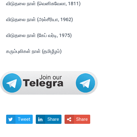
விடுதலை நாள் (வெனிசுவேலா, 1811)
விடுதலை நாள் (அல்சீரியா, 1962)
விடுதலை நாள் (கேப் வர்டி, 1975)
கரும்புலிகள் நாள் (தமிழீழம்)
Tweet
Share
Share


