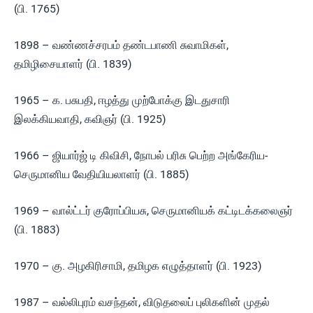
(பி. 1765)
1898 – வண்ணச்சரபம் தண்டபாணி சுவாமிகள்,
தமிழிசையாளர் (பி. 1839)
1965 – க. பசுபதி, ஈழத்து முற்போக்கு இடதுசாரி
இலக்கியவாதி, கவிஞர் (பி. 1925)
1966 – ஜியார்ஜ் டி கிவிசி, நோபல் பரிசு பெற்ற அங்கேரிய-
செருமானிய வேதியியலாளர் (பி. 1885)
1969 – வால்ட்டர் குரோப்பியசு, செருமானியக் கட்டிடக்கலைஞர்
(பி. 1883)
1970 – கு. அழகிரிசாமி, தமிழக எழுத்தாளர் (பி. 1923)
1987 – வல்லிபுரம் வசந்தன், விடுதலைப் புலிகளின் முதல்