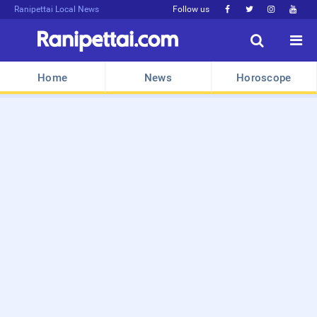
Ranipettai Local News
Follow us






Home
News
Horoscope