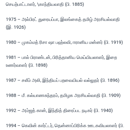
செயற்பாட்டாளர், \காந்தியவாதி (பி. 1885)
1975 – அல்பிரட் துரையப்பா, இலங்கைத் தமிழ் அரசியல்வாதி
(இ. 1926)
1980 – முகம்மத் ரிசா ஷா பஹ்லவி, ஈரானிய மன்னர் (பி. 1919)
1981 – பால் பிராண்டன், பிரித்தானிய மெய்யியலாளர், இறை
உணர்வாளர் (பி. 1898)
1987 – சலீம் அலி, இந்தியப் பறவையியல் வல்லுநர் (பி. 1896)
1988 – மீ. கல்யாணசுந்தரம், தமிழக அரசியல்வாதி (பி. 1909)
1992 – அம்ஜத் கான், இந்தித் திரைப்பட நடிகர் (பி. 1940)
1994 – கெவின் கார்ட்டர், தென்னாப்பிரிக்க ஊடகவியலாளர் (பி.