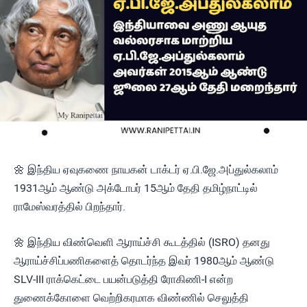
🌼 இந்திய ஏவுகணை நாயகன் டாக்டர் ஏ.பி.ஜே.அப்துல்கலாம்
1931ஆம் ஆண்டு அக்டோபர் 15ஆம் தேதி தமிழ்நாட்டில்
ராமேஸ்வரத்தில் பிறந்தார்.
🌼 இந்திய விண்வெளி ஆராய்ச்சி கூடத்தில் (ISRO) தனது
ஆராய்ச்சிப்பணிகளைத் தொடர்ந்த இவர் 1980ஆம் ஆண்டு
SLV-III ராக்கெட்டை பயன்படுத்தி ரோகிணி-I என்ற
துணைக்கோளை வெற்றிகரமாக விண்ணில் செலுத்தி