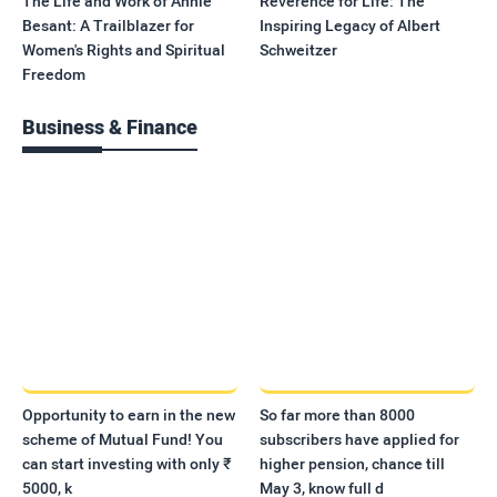
The Life and Work of Annie
Reverence for Life: The
Besant: A Trailblazer for
Inspiring Legacy of Albert
Women's Rights and Spiritual
Schweitzer
Freedom
Business & Finance
Opportunity to earn in the new
So far more than 8000
scheme of Mutual Fund! You
subscribers have applied for
can start investing with only ₹
higher pension, chance till
5000, k
May 3, know full d