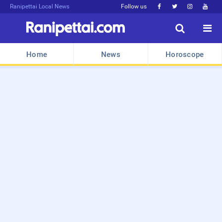
Ranipettai Local News
Follow us






Home
News
Horoscope