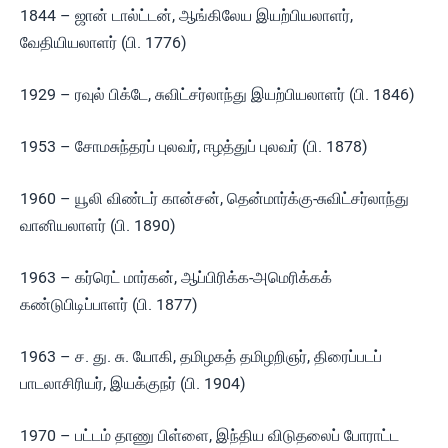
1844 – ஜான் டால்ட்டன், ஆங்கிலேய இயற்பியலாளர்,
வேதியியலாளர் (பி. 1776)
1929 – ரவுல் பிக்டே, சுவிட்சர்லாந்து இயற்பியலாளர் (பி. 1846)
1953 – சோமசுந்தரப் புலவர், ஈழத்துப் புலவர் (பி. 1878)
1960 – யூலி விண்டர் கான்சன், தென்மார்க்கு-சுவிட்சர்லாந்து
வானியலாளர் (பி. 1890)
1963 – கர்ரெட் மார்கன், ஆப்பிரிக்க-அமெரிக்கக்
கண்டுபிடிப்பாளர் (பி. 1877)
1963 – ச. து. சு. யோகி, தமிழகத் தமிழறிஞர், திரைப்படப்
பாடலாசிரியர், இயக்குநர் (பி. 1904)
1970 – பட்டம் தாணு பிள்ளை, இந்திய விடுதலைப் போராட்ட