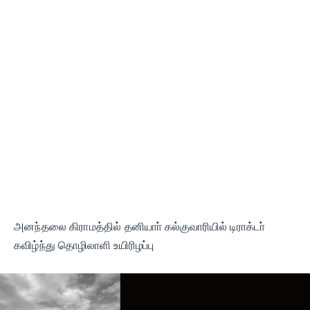
அனந்தலை கிராமத்தில்
தனியாா் கல்குவாரியில்
டிராக்டா்
கவிழ்ந்து
தொழிலாளி உயிரிழப்பு