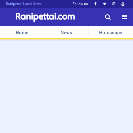
Ranipettai Local News
Follow us






Home
News
Horoscope