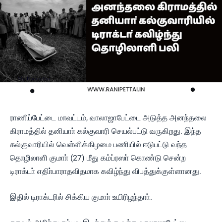
ராணிப்பேட்டை மாவட்டம், வாலாஜாபேட்டை அடுத்த அனந்தலை
கிராமத்தில் தனியாா் கல்குவாரி செயல்பட்டு வருகிறது. இந்த
கல்குவாரியில் வெள்ளிக்கிழமை பணியில் ஈடுபட்டு வந்த
தொழிலாளி குமாா் (27) மீது கம்ப்ரஸா் கொண்டு சென்ற
டிராக்டா் எதிா்பாராதவிதமாக கவிழ்ந்து விபத்துக்குள்ளானது.
இதில் டிராக்டரில் சிக்கிய குமாா் உயிரிழந்தாா்.