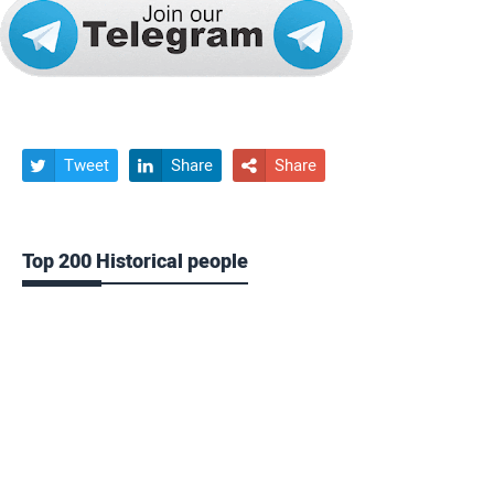
Tweet
Share
Share



Top 200 Historical people