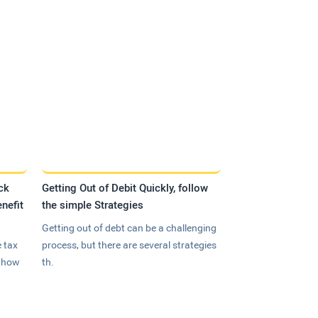
ck
Getting Out of Debit Quickly, follow
nefit
the simple Strategies
Getting out of debt can be a challenging
 tax
process, but there are several strategies
n how
th.