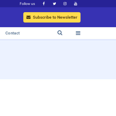
Follow us




Subscribe to Newsletter



Contact