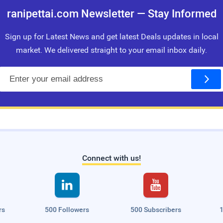
ranipettai.com Newsletter — Stay Informed
Sign up for Latest News and get latest Deals updates in local
market. We delivered straight to your email inbox daily.
E
m
a
i
l
Connect with us!


rs
500 Followers
500 Subscribers
1