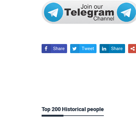
Share
Tweet
Share




Top 200 Historical people