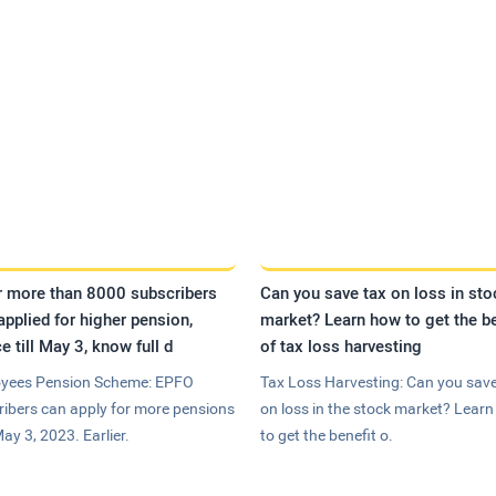
r more than 8000 subscribers
Can you save tax on loss in sto
applied for higher pension,
market? Learn how to get the be
e till May 3, know full d
of tax loss harvesting
yees Pension Scheme: EPFO
Tax Loss Harvesting: Can you save
ribers can apply for more pensions
on loss in the stock market? Lear
May 3, 2023. Earlier.
to get the benefit o.