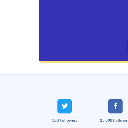
Live Traffic Feed
A visitor from
Singapore
viewed


"
முட்டை மசாலா டோஸ்ட் | Quick Egg
Masala…
"
4 hrs 10 mins ago
A visitor from
Singapore
viewed
"
அரக்கோணம்: `ரூட் தல’ பிரச்னையில்…
"
10
500 Followers
25,000 Followe
hrs 56 mins ago