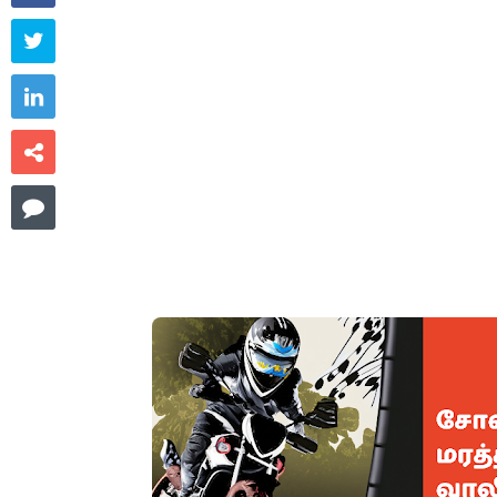



