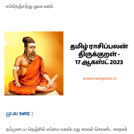
எம்நெஞ்சத்து ஓவா வரல்.
மு.வ உரை :
தம்முடைய நெஞ்சில் எம்மை வரவிடாது காவல் கொண்ட காதலர்