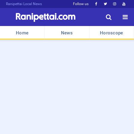
Ranipettai Local News
Follow us






Home
News
Horoscope