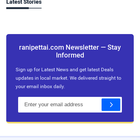
Latest Stories
ranipettai.com Newsletter — Stay
Informed
Sign up for Latest News and get latest Deals
updates in local market. We delivered straight to
your email inbox daily.
E
m
a
i
l