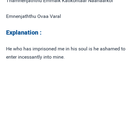
Thamnenjaththu Emmaik Katikontaar Naanaarkol
Emnenjaththu Ovaa Varal
Explanation :
He who has imprisoned me in his soul is he ashamed to
enter incessantly into mine.