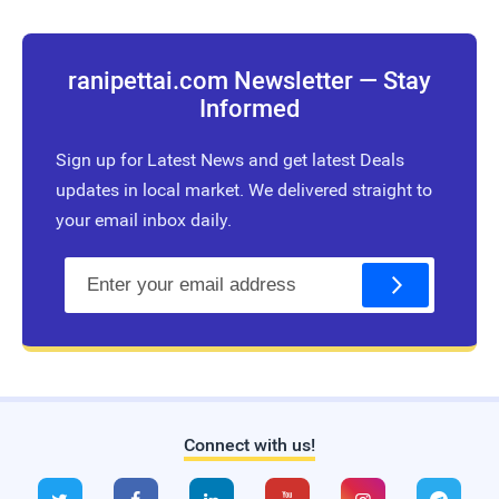
ranipettai.com Newsletter — Stay
Informed
Sign up for Latest News and get latest Deals
updates in local market. We delivered straight to
your email inbox daily.
E
m
a
i
l
Connect with us!
Live Traffic Feed
A visitor from
Singapore
viewed