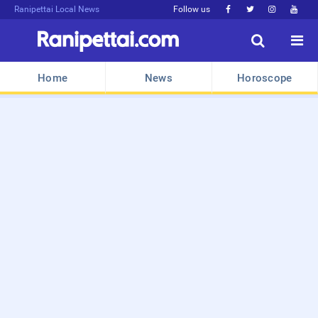
Ranipettai Local News
Follow us






Home
News
Horoscope