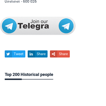
சென்னை - 600 026
Tweet
Share
Share



Top 200 Historical people