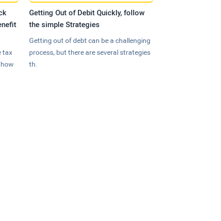
ck
Getting Out of Debit Quickly, follow
nefit
the simple Strategies
Getting out of debt can be a challenging
 tax
process, but there are several strategies
n how
th.