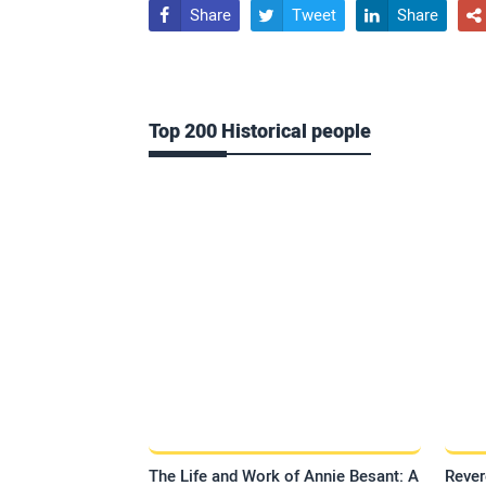
Share
Tweet
Share




Top 200 Historical people
The Life and Work of Annie Besant: A
Rever