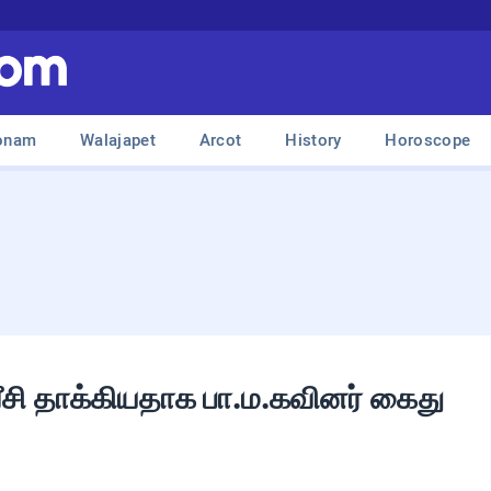
onam
Walajapet
Arcot
History
Horoscope
வீசி தாக்கியதாக பா.ம.கவினர் கைது