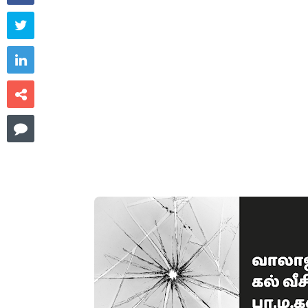



