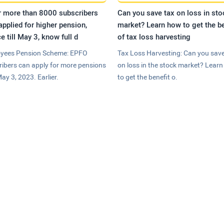
r more than 8000 subscribers
Can you save tax on loss in sto
applied for higher pension,
market? Learn how to get the be
e till May 3, know full d
of tax loss harvesting
yees Pension Scheme: EPFO
Tax Loss Harvesting: Can you save
ribers can apply for more pensions
on loss in the stock market? Lear
May 3, 2023. Earlier.
to get the benefit o.