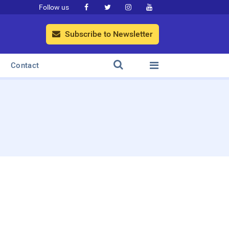
Follow us




Subscribe to Newsletter



Contact