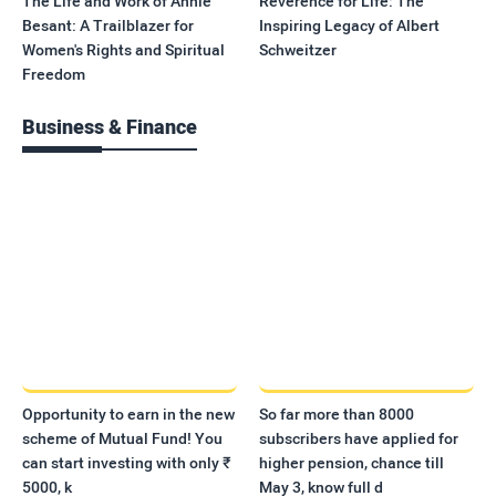
The Life and Work of Annie
Reverence for Life: The
Besant: A Trailblazer for
Inspiring Legacy of Albert
Women's Rights and Spiritual
Schweitzer
Freedom
Business & Finance
Opportunity to earn in the new
So far more than 8000
scheme of Mutual Fund! You
subscribers have applied for
can start investing with only ₹
higher pension, chance till
5000, k
May 3, know full d