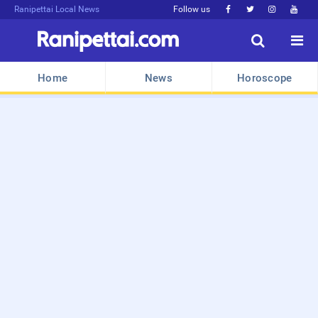
Ranipettai Local News
Follow us






Home
News
Horoscope