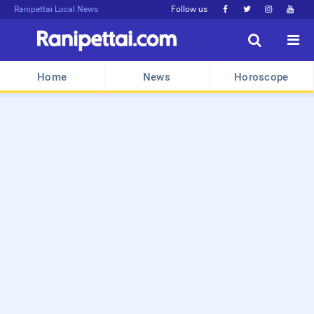
Ranipettai Local News
Follow us






Home
News
Horoscope