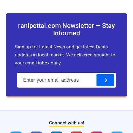
ranipettai.com Newsletter — Stay
Informed
Sign up for Latest News and get latest Deals
updates in local market. We delivered straight to
your email inbox daily.
E
m
a
i
l
Connect with us!
Live Traffic Feed