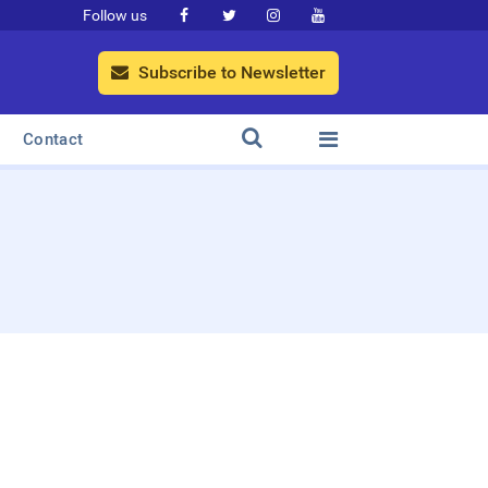
Follow us




Subscribe to Newsletter



Contact