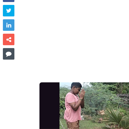



