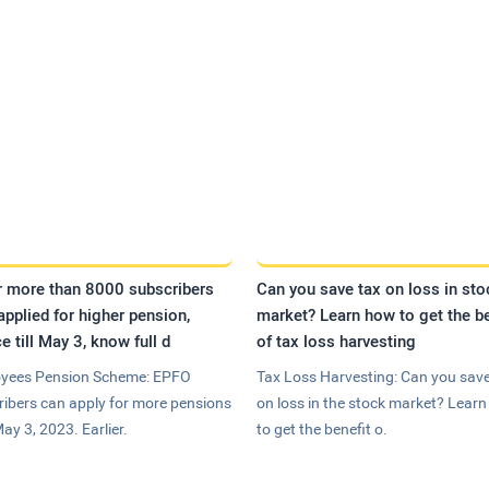
r more than 8000 subscribers
Can you save tax on loss in sto
applied for higher pension,
market? Learn how to get the be
e till May 3, know full d
of tax loss harvesting
yees Pension Scheme: EPFO
Tax Loss Harvesting: Can you save
ribers can apply for more pensions
on loss in the stock market? Lear
May 3, 2023. Earlier.
to get the benefit o.