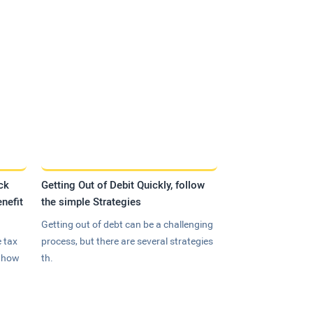
ck
Getting Out of Debit Quickly, follow
nefit
the simple Strategies
Getting out of debt can be a challenging
 tax
process, but there are several strategies
n how
th.