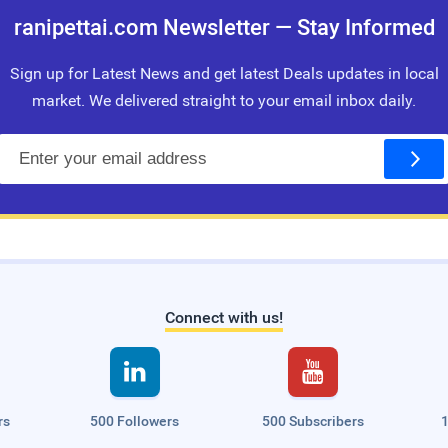
ranipettai.com Newsletter — Stay Informed
Sign up for Latest News and get latest Deals updates in local
market. We delivered straight to your email inbox daily.
E
m
a
i
l
Connect with us!


rs
500 Followers
500 Subscribers
1