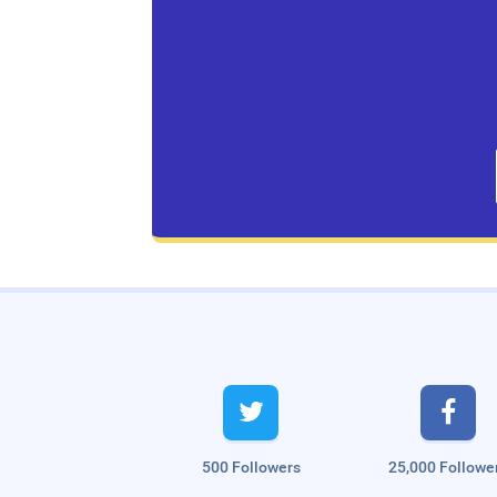
Live Traffic Feed
A visitor from
Singapore
viewed


"
முட்டை மசாலா டோஸ்ட் | Quick Egg
Masala…
"
1 hr 28 mins ago
A visitor from
Singapore
viewed
"
அரக்கோணம்: `ரூட் தல’ பிரச்னையில்…
"
8
500 Followers
25,000 Followe
hrs 14 mins ago