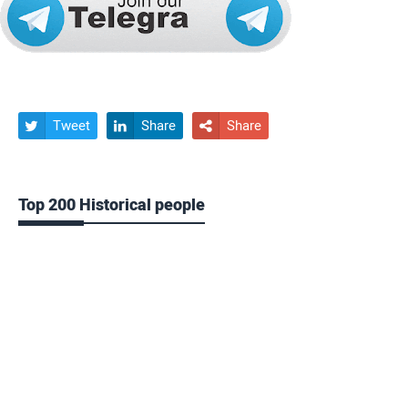
Tweet
Share
Share



Top 200 Historical people