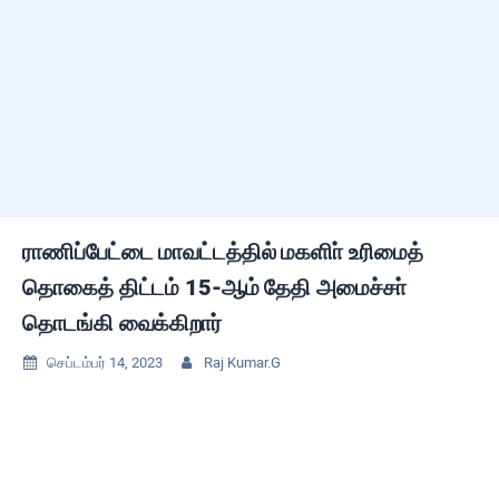
ராணிப்பேட்டை மாவட்டத்தில் மகளிா் உரிமைத்
தொகைத் திட்டம் 15-ஆம் தேதி அமைச்சா்
தொடங்கி வைக்கிறார்
செப்டம்பர் 14, 2023
Raj Kumar.G

