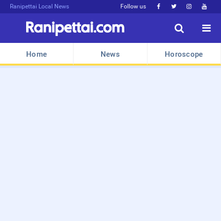
Ranipettai Local News
Follow us






Home
News
Horoscope