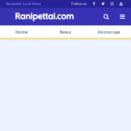
Ranipettai Local News
Follow us






Home
News
Horoscope