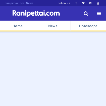
Ranipettai Local News
Follow us






Home
News
Horoscope