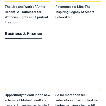
The Life and Work of Annie
Reverence for Life: The
Besant: A Trailblazer for
Inspiring Legacy of Albert
Women's Rights and Spiritual
Schweitzer
Freedom
Business & Finance
Opportunity to earn in the new
So far more than 8000
scheme of Mutual Fund! You
subscribers have applied for
can start investing with only ₹
higher pension, chance till