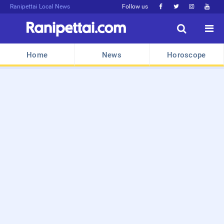
Ranipettai Local News
Follow us






Home
News
Horoscope