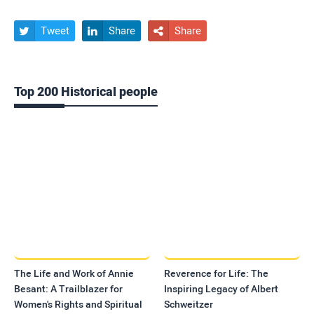
Tweet
Share
Share



Top 200 Historical people
The Life and Work of Annie
Reverence for Life: The
Besant: A Trailblazer for
Inspiring Legacy of Albert
Women's Rights and Spiritual
Schweitzer