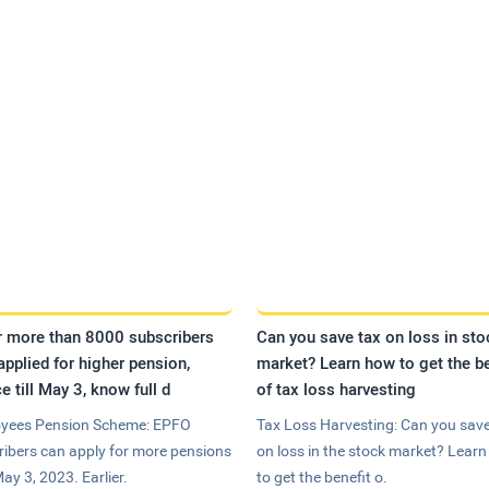
r more than 8000 subscribers
Can you save tax on loss in sto
applied for higher pension,
market? Learn how to get the be
e till May 3, know full d
of tax loss harvesting
yees Pension Scheme: EPFO
Tax Loss Harvesting: Can you save
ribers can apply for more pensions
on loss in the stock market? Lear
May 3, 2023. Earlier.
to get the benefit o.