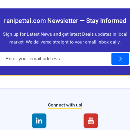
ranipettai.com Newsletter — Stay Informed
Sign up for Latest News and get latest Deals updates in local
market. We delivered straight to your email inbox daily.
E
m
a
i
l
Connect with us!

