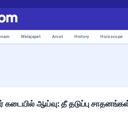
onam
Walajapet
Arcot
History
Horoscope
கடையில் ஆய்வு: தீ தடுப்பு சாதனங்கள் 