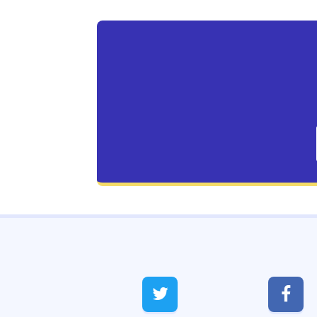
Live Traffic Feed
A visitor from
Singapore
viewed


"
இன்று சோமவார பிரதோஷம் | Today Som…
"
3 hrs 49 mins ago
A visitor from
Singapore
viewed