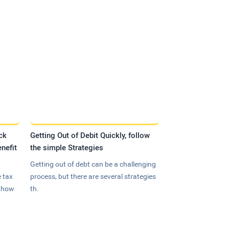
ck
Getting Out of Debit Quickly, follow
nefit
the simple Strategies
Getting out of debt can be a challenging
 tax
process, but there are several strategies
n how
th.