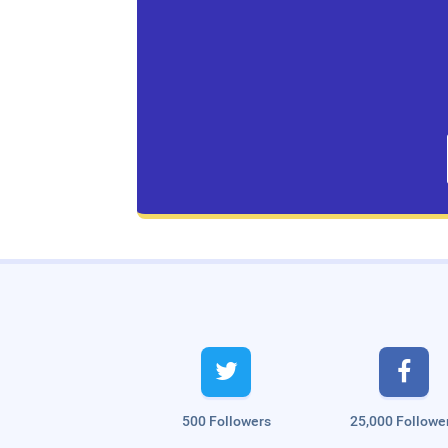
Live Traffic Feed
A visitor from
Singapore
viewed


"
Motorola Moto E22 and Moto E22i –…
"
2
hrs 41 mins ago
A visitor from
Singapore
viewed
"
The iPhone 14 series will be officially…
"
4
500 Followers
25,000 Followe
hrs 43 mins ago