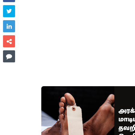



