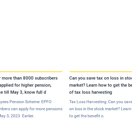
r more than 8000 subscribers
Can you save tax on loss in sto
applied for higher pension,
market? Learn how to get the be
e till May 3, know full d
of tax loss harvesting
yees Pension Scheme: EPFO
Tax Loss Harvesting: Can you save
ribers can apply for more pensions
on loss in the stock market? Lear
May 3, 2023. Earlier.
to get the benefit o.