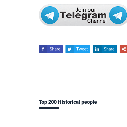
Share
Tweet
Share




Top 200 Historical people