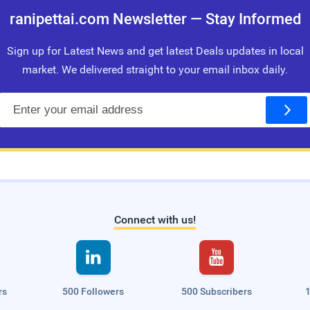
ranipettai.com Newsletter — Stay Informed
Sign up for Latest News and get latest Deals updates in local
market. We delivered straight to your email inbox daily.
E
m
a
i
l
Connect with us!


rs
500 Followers
500 Subscribers
1