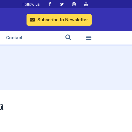
Follow us




Subscribe to Newsletter



Contact
ி