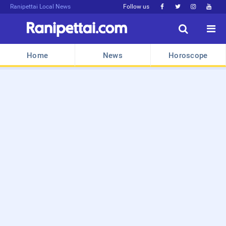
Ranipettai Local News
Follow us






Home
News
Horoscope