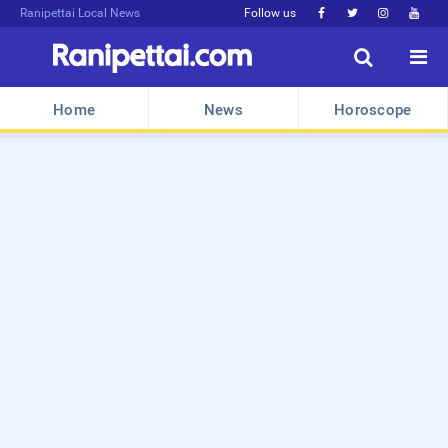
Ranipettai Local News
Follow us






Home
News
Horoscope