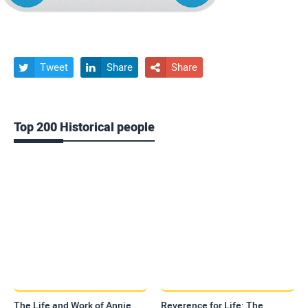
Tweet
Share
Share



Top 200 Historical people
The Life and Work of Annie
Reverence for Life: The