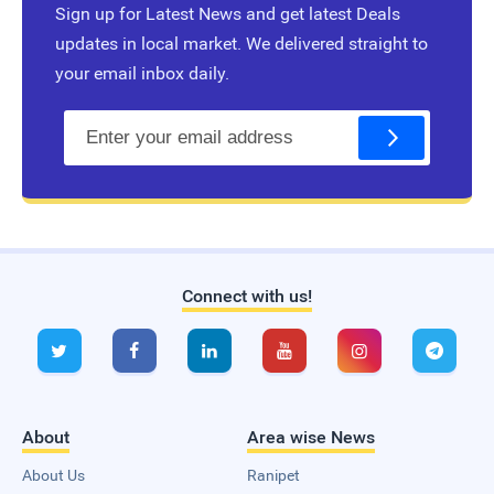
Sign up for Latest News and get latest Deals
updates in local market. We delivered straight to
your email inbox daily.
E
m
a
i
l
Connect with us!
Live Traffic Feed
A visitor from
Singapore
viewed






"
தண்ணீர் குடிப்பதின் அளவு மற்றும்…
"
15 hrs
8 mins ago
A visitor from
Sao Paulo
viewed
"
வரலாற்று முக்கிய நிகழ்வுகள் - Today…
"
1
day 7 hrs ago
About
Area wise News
A visitor from
Singapore
viewed
"
இன்று ஆனி மாத ஷடாசீதி புண்ணிய
காலம்…
"
1 day 12 hrs ago
About Us
Ranipet