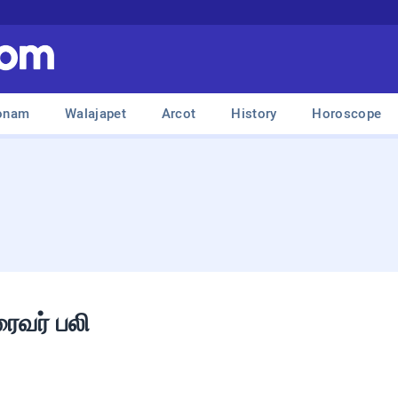
onam
Walajapet
Arcot
History
Horoscope
ைவர் பலி