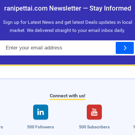
ranipettai.com Newsletter — Stay Informed
Sign up for Latest News and get latest Deals updates in local
market. We delivered straight to your email inbox daily.
E
m
a
i
l
Connect with us!


rs
500 Followers
500 Subscribers
1