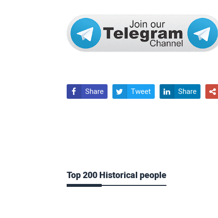
Share
Tweet
Share




Top 200 Historical people