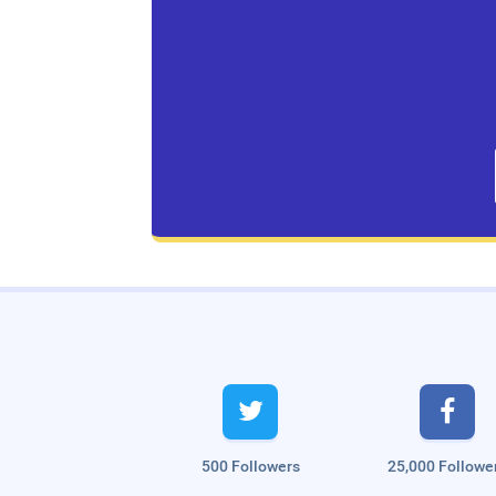
Live Traffic Feed
A visitor from
Singapore
viewed


"
முட்டை மசாலா டோஸ்ட் | Quick Egg
Masala…
"
2 hrs 42 mins ago
A visitor from
Singapore
viewed
"
அரக்கோணம்: `ரூட் தல’ பிரச்னையில்…
"
9
500 Followers
25,000 Followe
hrs 28 mins ago