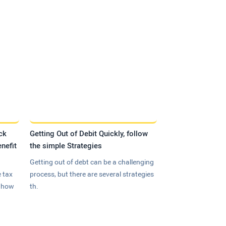
ck
Getting Out of Debit Quickly, follow
nefit
the simple Strategies
Getting out of debt can be a challenging
 tax
process, but there are several strategies
n how
th.