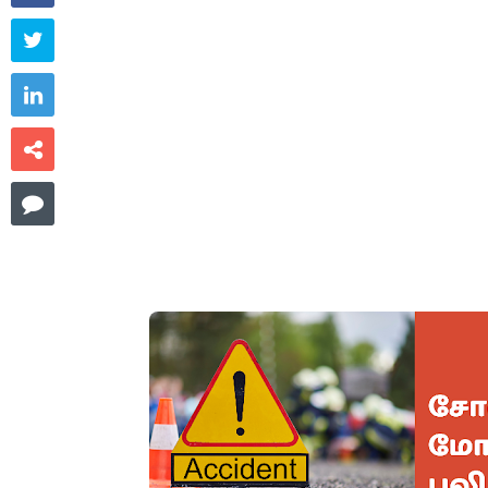



