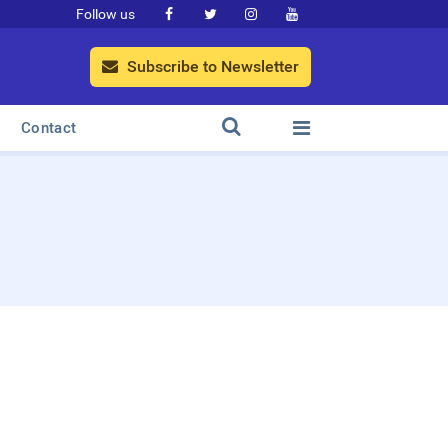
Follow us




Subscribe to Newsletter



Contact