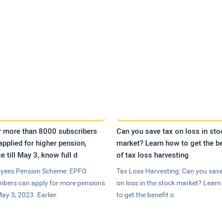
r more than 8000 subscribers
Can you save tax on loss in sto
applied for higher pension,
market? Learn how to get the be
e till May 3, know full d
of tax loss harvesting
yees Pension Scheme: EPFO
Tax Loss Harvesting: Can you save
ribers can apply for more pensions
on loss in the stock market? Lear
May 3, 2023. Earlier.
to get the benefit o.