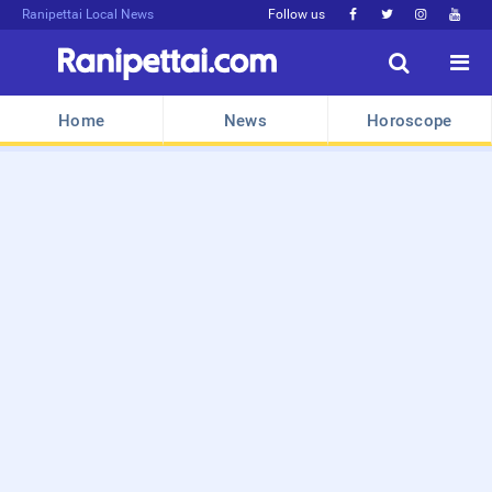
Ranipettai Local News
Follow us






Home
News
Horoscope