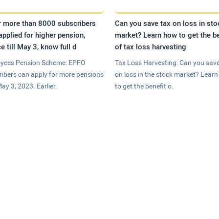
r more than 8000 subscribers
Can you save tax on loss in sto
applied for higher pension,
market? Learn how to get the be
e till May 3, know full d
of tax loss harvesting
yees Pension Scheme: EPFO
Tax Loss Harvesting: Can you save
ribers can apply for more pensions
on loss in the stock market? Lear
May 3, 2023. Earlier.
to get the benefit o.