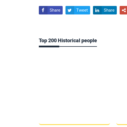
Share
Tweet
Share




Top 200 Historical people