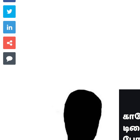



