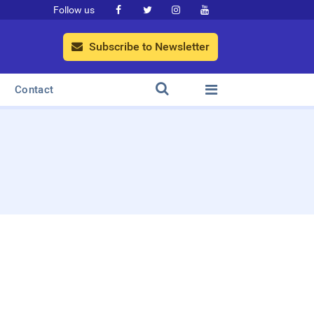
Follow us




Subscribe to Newsletter



Contact