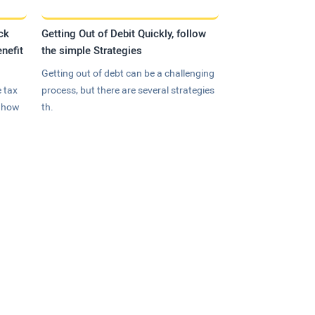
ck
Getting Out of Debit Quickly, follow
nefit
the simple Strategies
Getting out of debt can be a challenging
 tax
process, but there are several strategies
n how
th.