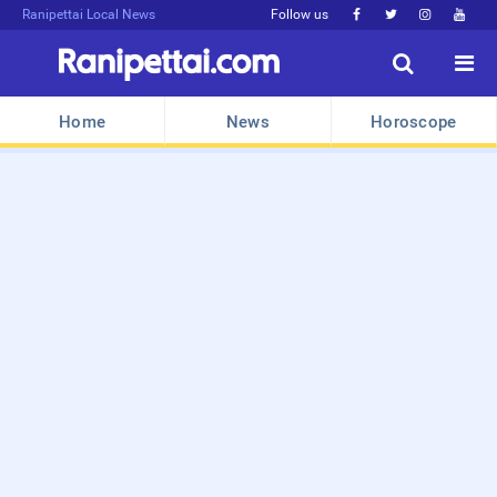
Ranipettai Local News
Follow us






Home
News
Horoscope