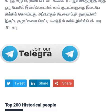
கடந்த வருடம், ராணிப்பேட்டை கலெக்டர் அலுவலகத்திற்கு வந்த
ஒரு போலீஸ் இன்ஸ்பெக்டரின் கால் குழாய்களுக்கு இடையே
சிக்கிக் கொண்டது. அப்போதும் தீயணைப்புத் துறையினர்
இரும்பு குழாய்களை வெட்டி அகற்றி போலீஸ் இன்ஸ்பெக்டரை
மீட்டனர்.
Tweet
Share
Share



Top 200 Historical people