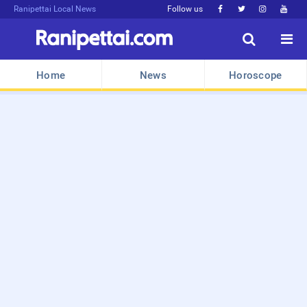
Ranipettai Local News
Follow us






Home
News
Horoscope