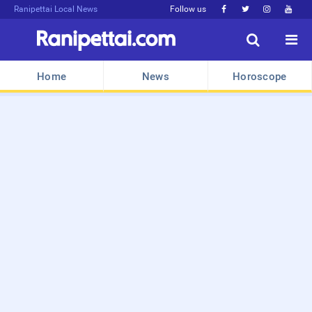
Ranipettai Local News
Follow us






Home
News
Horoscope