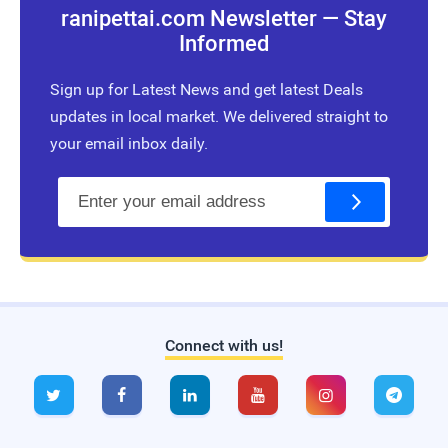
ranipettai.com Newsletter — Stay
Informed
Sign up for Latest News and get latest Deals
updates in local market. We delivered straight to
your email inbox daily.
E
m
a
i
l
Connect with us!
Live Traffic Feed
A visitor from
Singapore
viewed






"
முட்டை மசாலா டோஸ்ட் | Quick Egg
Masala…
"
4 hrs 28 mins ago
A visitor from
Singapore
viewed
"
அரக்கோணம்: `ரூட் தல’ பிரச்னையில்…
"
11