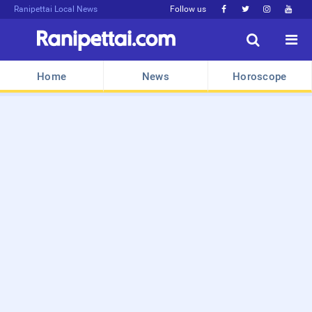
Ranipettai Local News
Follow us






Home
News
Horoscope