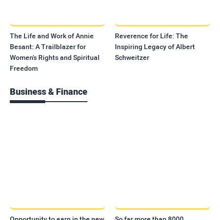
The Life and Work of Annie
Reverence for Life: The
Besant: A Trailblazer for
Inspiring Legacy of Albert
Women's Rights and Spiritual
Schweitzer
Freedom
Business & Finance
Opportunity to earn in the new
So far more than 8000