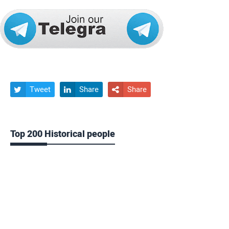
Tweet
Share
Share



Top 200 Historical people