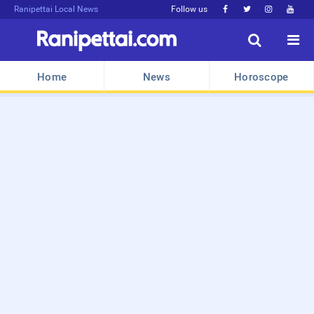
Ranipettai Local News
Follow us






Home
News
Horoscope