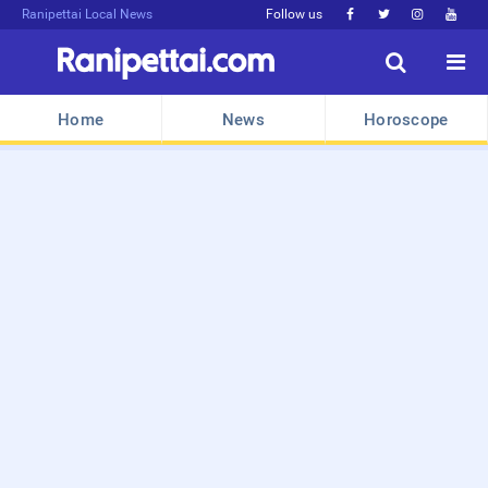
Ranipettai Local News
Follow us






Home
News
Horoscope