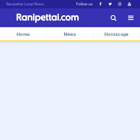
Ranipettai Local News
Follow us






Home
News
Horoscope