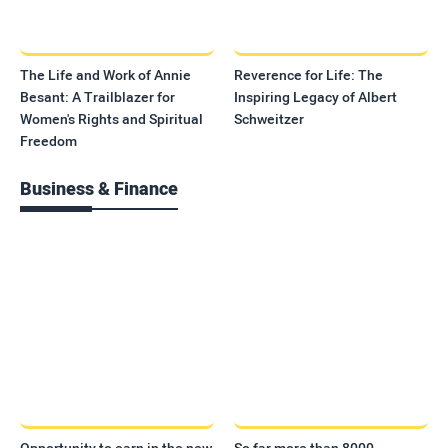
The Life and Work of Annie
Reverence for Life: The
Besant: A Trailblazer for
Inspiring Legacy of Albert
Women's Rights and Spiritual
Schweitzer
Freedom
Business & Finance
Opportunity to earn in the new
So far more than 8000