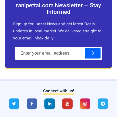
ranipettai.com Newsletter — Stay
Informed
Sign up for Latest News and get latest Deals
updates in local market. We delivered straight to
your email inbox daily.
E
m
a
i
l
Connect with us!
Live Traffic Feed
A visitor from
Singapore
viewed






"
சொந்த வீடு பாக்கியம் அருளும் முருகன்…
"
51 mins ago
A visitor from
Danzhou, Hainan
viewed "
Ranipettai.com | Ranipettai's