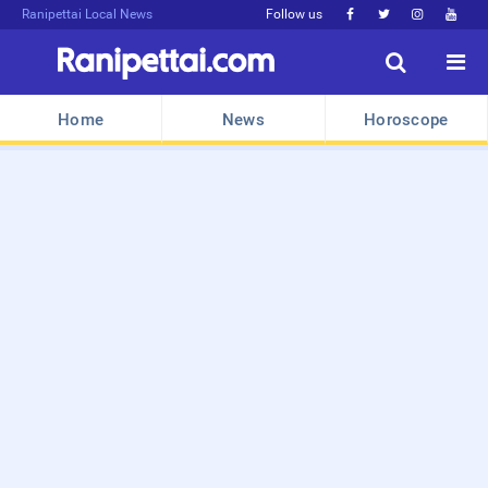
Ranipettai Local News
Follow us






Home
News
Horoscope