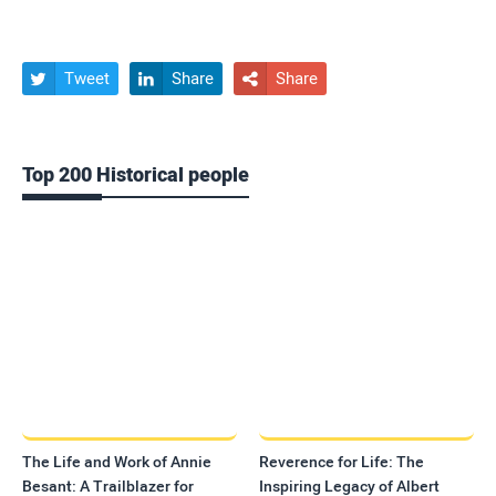
Tweet
Share
Share



Top 200 Historical people
The Life and Work of Annie
Reverence for Life: The
Besant: A Trailblazer for
Inspiring Legacy of Albert