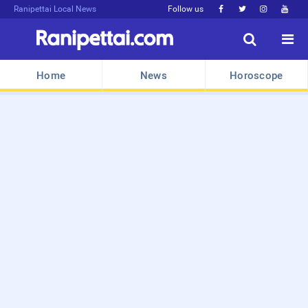
Ranipettai Local News
Follow us






Home
News
Horoscope