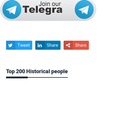
Tweet
Share
Share



Top 200 Historical people