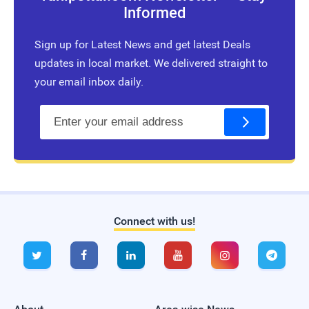
Informed
Sign up for Latest News and get latest Deals
updates in local market. We delivered straight to
your email inbox daily.
E
m
a
i
l
Connect with us!
Live Traffic Feed
A visitor from
Singapore
viewed






"
இயற்கை முறையில் ஹேர் டை தயாரிப்பது…
"
21 mins ago
A visitor from
Singapore
viewed
"
வேலை கிடைக்க எளிய பரிகாரம்.!!
Virumbiya…
"
7 hrs 4 mins ago