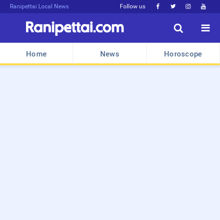
Ranipettai Local News
Follow us






Home
News
Horoscope