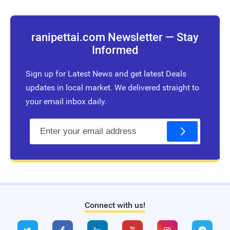
ranipettai.com Newsletter — Stay
Informed
Sign up for Latest News and get latest Deals
updates in local market. We delivered straight to
your email inbox daily.
E
m
a
i
l
Connect with us!
Live Traffic Feed
A visitor from
Singapore
viewed