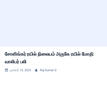
சோளிங்கர் ரயில் நிலையம் அருகே ரயில் மோதி
வாலிபர் பலி
டிசம்பர் 15, 2023
Raj Kumar G

