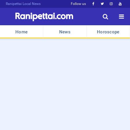
Ranipettai Local News
Follow us






Home
News
Horoscope