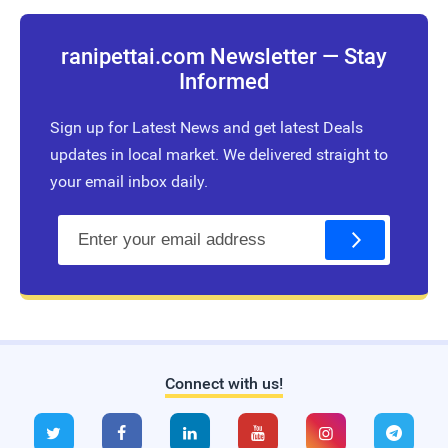
ranipettai.com Newsletter — Stay
Informed
Sign up for Latest News and get latest Deals
updates in local market. We delivered straight to
your email inbox daily.
E
m
a
i
l
Connect with us!
Live Traffic Feed
A visitor from
Sao Paulo
viewed






"
வரலாற்று முக்கிய நிகழ்வுகள் - Today…
"
11
hrs 56 mins ago