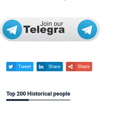
Tweet
Share
Share



Top 200 Historical people