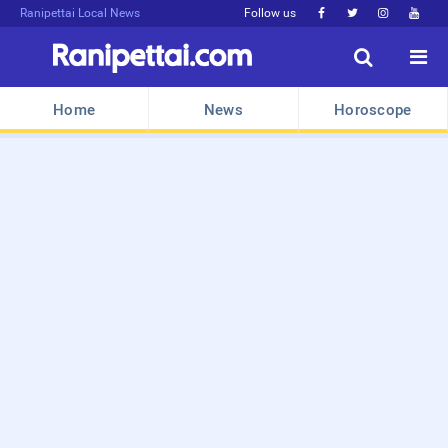
Ranipettai Local News
Follow us






Home
News
Horoscope