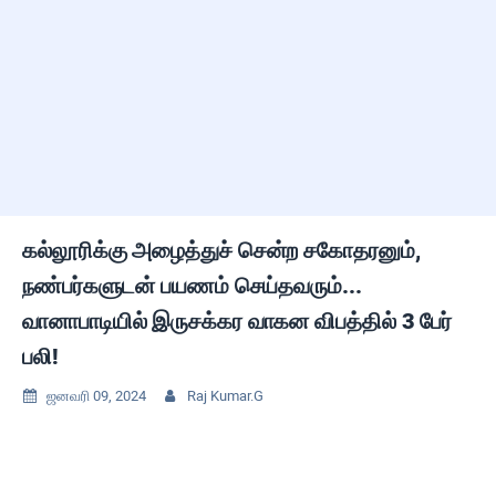
கல்லூரிக்கு அழைத்துச் சென்ற சகோதரனும்,
நண்பர்களுடன் பயணம் செய்தவரும்...
வானாபாடியில் இருசக்கர வாகன விபத்தில் 3 பேர்
பலி!
ஜனவரி 09, 2024
Raj Kumar.G

