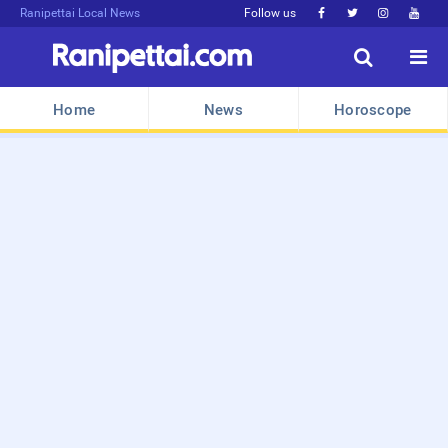
Ranipettai Local News
Follow us






Home
News
Horoscope