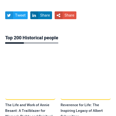
Tweet
Share
Share



Top 200 Historical people
The Life and Work of Annie
Reverence for Life: The
Besant: A Trailblazer for
Inspiring Legacy of Albert