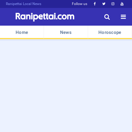
Ranipettai Local News
Follow us






Home
News
Horoscope