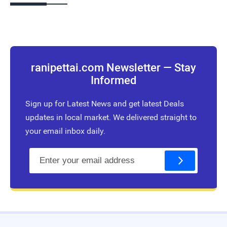
ranipettai.com Newsletter — Stay
Informed
Sign up for Latest News and get latest Deals
updates in local market. We delivered straight to
your email inbox daily.
E
m
a
i
l