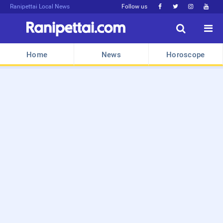
Ranipettai Local News
Follow us






Home
News
Horoscope