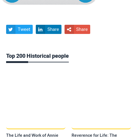
Tweet
Share
Share



Top 200 Historical people
The Life and Work of Annie
Reverence for Life: The