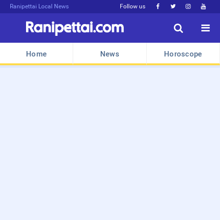
Ranipettai Local News
Follow us






Home
News
Horoscope