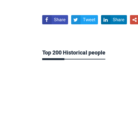
Share
Tweet
Share




Top 200 Historical people