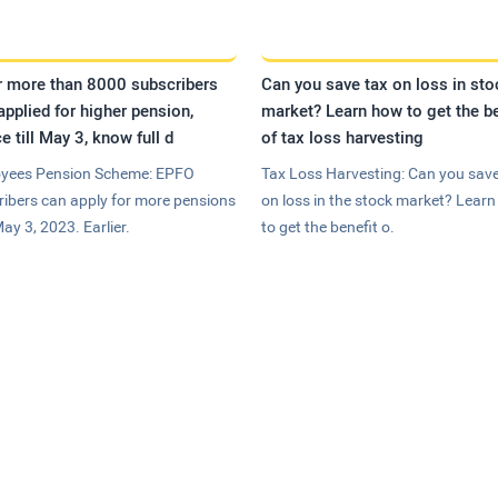
r more than 8000 subscribers
Can you save tax on loss in sto
applied for higher pension,
market? Learn how to get the be
e till May 3, know full d
of tax loss harvesting
yees Pension Scheme: EPFO
Tax Loss Harvesting: Can you save
ribers can apply for more pensions
on loss in the stock market? Lear
May 3, 2023. Earlier.
to get the benefit o.