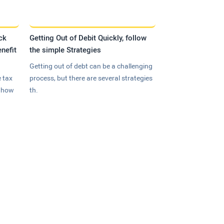
ck
Getting Out of Debit Quickly, follow
nefit
the simple Strategies
Getting out of debt can be a challenging
 tax
process, but there are several strategies
n how
th.