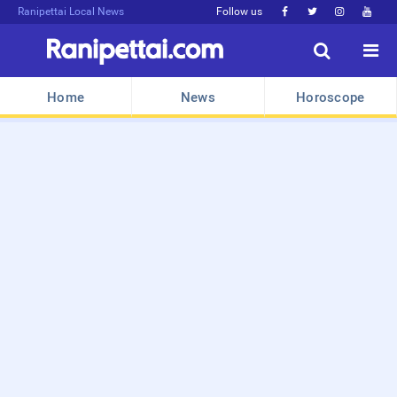
Ranipettai Local News
Follow us






Home
News
Horoscope