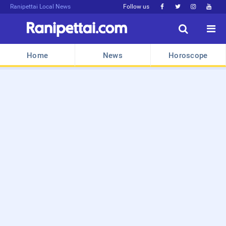
Ranipettai Local News
Follow us






Home
News
Horoscope