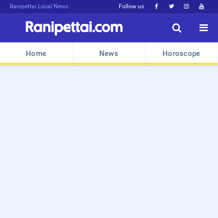
Ranipettai Local News
Follow us






Home
News
Horoscope