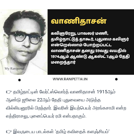
👉 தமிழ்நாட்டின் வேர்ட்ஸ்வொர்த் வாணிதாசன் 1915ஆம்
ஆண்டு ஜூலை 22ஆம் தேதி புதுவையை அடுத்த
வில்லியனூரில் பிறந்தார். இவரின் இயற்பெயர் அரங்கசாமி என்ற
எத்திராசலு, புனைப்பெயர் ரமி என்பதாகும்.
👉 இவருடைய பாடல்கள் 'தமிழ் கவிதைக் களஞ்சியம்'