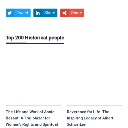
Tweet
Share
Share



Top 200 Historical people
The Life and Work of Annie
Reverence for Life: The
Besant: A Trailblazer for
Inspiring Legacy of Albert
Women's Rights and Spiritual
Schweitzer